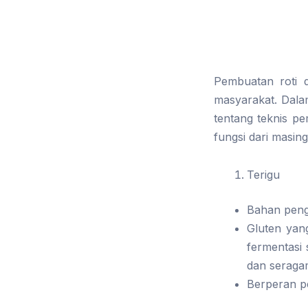
Pembuatan roti 
masyarakat. Dalam
tentang teknis p
fungsi dari masin
Terigu
Bahan peng
Gluten yan
fermentasi
dan seraga
Berperan pe