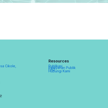
Resources
sa Cikole,
Publikasi
Pelayanan Publik
FAQ
Hubungi Kami
d
R!