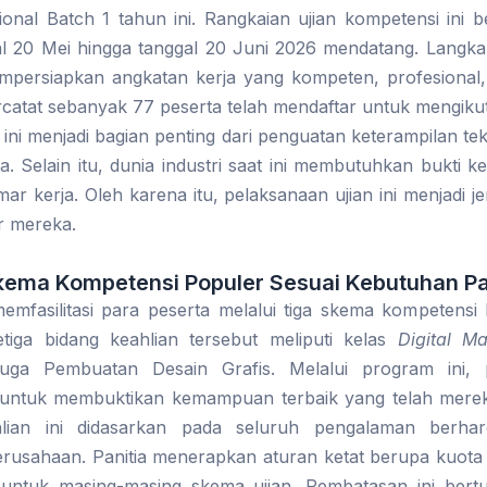
nal Batch 1 tahun ini. Rangkaian ujian kompetensi ini 
l 20 Mei hingga tanggal 20 Juni 2026 mendatang. Langkah
persiapkan angkatan kerja yang kompeten, profesional, 
ercatat sebanyak 77 peserta telah mendaftar untuk mengikuti
 ini menjadi bagian penting dari penguatan keterampilan te
. Selain itu, dunia industri saat ini membutuhkan bukti k
mar kerja. Oleh karena itu, pelaksanaan ujian ini menjadi 
r mereka.
Skema Kompetensi Populer Sesuai Kebutuhan Pa
ni memfasilitasi para peserta melalui tiga skema kompetensi
Ketiga bidang keahlian tersebut meliputi kelas
Digital Ma
uga Pembuatan Desain Grafis. Melalui program ini, p
untuk membuktikan kemampuan terbaik yang telah mereka
lian ini didasarkan pada seluruh pengalaman berh
rusahaan. Panitia menerapkan aturan ketat berupa kuota
 untuk masing-masing skema ujian. Pembatasan ini bert