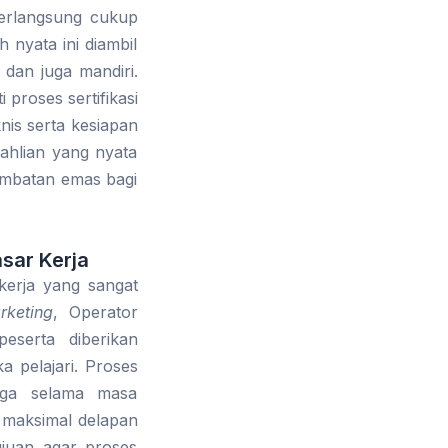
berlangsung cukup
 nyata ini diambil
dan juga mandiri.
 proses sertifikasi
knis serta kesiapan
eahlian yang nyata
jembatan emas bagi
sar Kerja
 kerja yang sangat
rketing
, Operator
eserta diberikan
 pelajari. Proses
arga selama masa
 maksimal delapan
ujuan agar proses