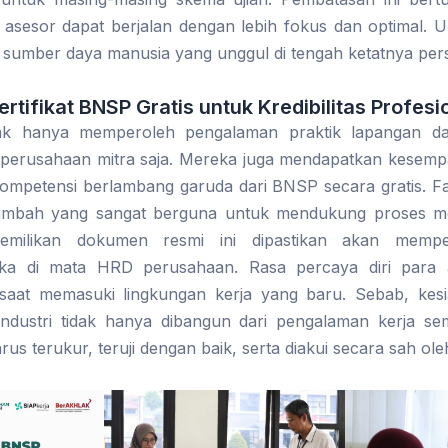
m asesor dapat berjalan dengan lebih fokus dan optimal. U
umber daya manusia yang unggul di tengah ketatnya pers
tifikat BNSP Gratis untuk Kredibilitas Profesion
dak hanya memperoleh pengalaman praktik lapangan dan 
perusahaan mitra saja. Mereka juga mendapatkan kesemp
 kompetensi berlambang garuda dari BNSP secara gratis. Fas
i tambah yang sangat berguna untuk mendukung proses m
pemilikan dokumen resmi ini dipastikan akan memperk
eka di mata HRD perusahaan. Rasa percaya diri para 
 saat memasuki lingkungan kerja yang baru. Sebab, kes
industri tidak hanya dibangun dari pengalaman kerja 
us terukur, teruji dengan baik, serta diakui secara sah ole