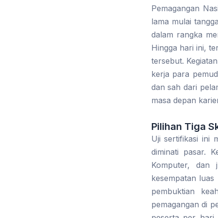
Pemagangan Nasio
lama mulai tangga
dalam rangka mem
Hingga hari ini, t
tersebut. Kegiatan
kerja para pemuda
dan sah dari pela
masa depan karie
Pilihan Tiga 
Uji sertifikasi i
diminati pasar. 
Komputer, dan j
kesempatan luas 
pembuktian keah
pemagangan di pe
peserta per hari