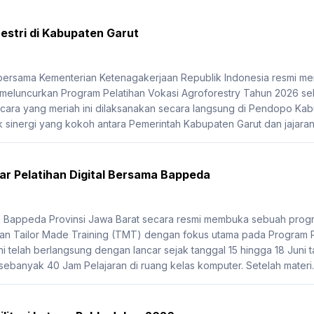
estri di Kabupaten Garut
 bersama Kementerian Ketenagakerjaan Republik Indonesia resmi
 meluncurkan Program Pelatihan Vokasi Agroforestry Tahun 2026 se
ra yang meriah ini dilaksanakan secara langsung di Pendopo Kabu
 sinergi yang kokoh antara Pemerintah Kabupaten Garut dan jajaran 
r Pelatihan Digital Bersama Bappeda
Bappeda Provinsi Jawa Barat secara resmi membuka sebuah program
n Tailor Made Training (TMT) dengan fokus utama pada Program Pe
i telah berlangsung dengan lancar sejak tanggal 15 hingga 18 Juni ta
 sebanyak 40 Jam Pelajaran di ruang kelas komputer. Setelah materi..