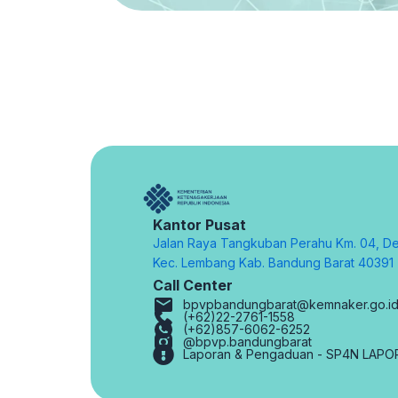
Kantor Pusat
Jalan Raya Tangkuban Perahu Km. 04, De
Kec. Lembang Kab. Bandung Barat 40391
Call Center
bpvpbandungbarat@kemnaker.go.i
(+62)22-2761-1558
(+62)857-6062-6252
@bpvp.bandungbarat
Laporan & Pengaduan - SP4N LAPO