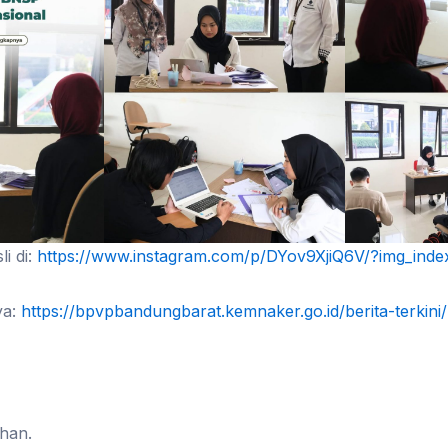
li di:
https://www.instagram.com/p/DYov9XjiQ6V/?img_inde
ya:
https://bpvpbandungbarat.kemnaker.go.id/berita-terkini/
ihan.