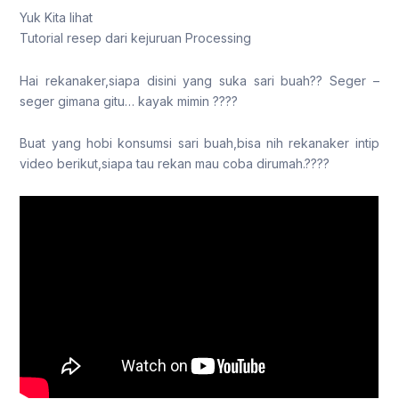
Yuk Kita lihat
Tutorial resep dari kejuruan Processing
Hai rekanaker,siapa disini yang suka sari buah?? Seger –
seger gimana gitu… kayak mimin ????
Buat yang hobi konsumsi sari buah,bisa nih rekanaker intip
video berikut,siapa tau rekan mau coba dirumah.????