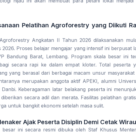
logi hijau ini akan membuat para petani lokal menjadi 
sanaan Pelatihan Agroforestry yang Diikuti R
 Agroforestry Angkatan II Tahun 2026 dilaksanakan mula
2026. Proses belajar mengajar yang intensif ini berpusat la
P Bandung Barat, Lembang. Program skala besar ini terd
bagi secara rapi ke dalam empat kloter. Total peserta y
ng yang berasal dari berbagai macam unsur masyarakat
antaranya merupakan anggota aktif APEKI, alumni Universi
Danbi. Keberagaman latar belakang peserta ini menunj
diberikan secara adil dan merata. Fasilitas pelatihan grati
ga untuk bangkit ekonomi setelah masa sulit.
enaker Ajak Peserta Disiplin Demi Cetak Wira
a besar ini secara resmi dibuka oleh Staf Khusus Menter