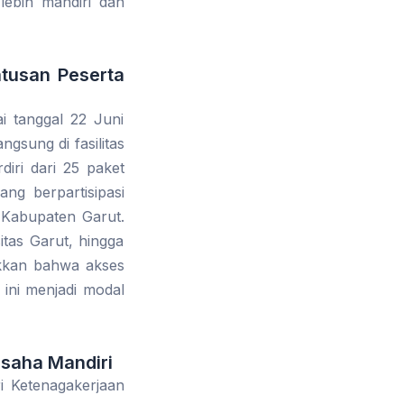
lebih mandiri dan
atusan Peserta
i tanggal 22 Juni
ngsung di fasilitas
iri dari 25 paket
ang berpartisipasi
 Kabupaten Garut.
tas Garut, hingga
ukkan bahwa akses
s ini menjadi modal
usaha Mandiri
i Ketenagakerjaan