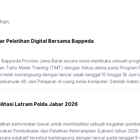
ihan.
r Pelatihan Digital Bersama Bappeda
Bappeda Provinsi Jawa Barat secara resmi membuka sebuah program
n Tailor Made Training (TMT) dengan fokus utama pada Program Pe
i telah berlangsung dengan lancar sejak tanggal 15 hingga 18 Juni ta
 sebanyak 40 Jam Pelajaran di ruang kelas komputer. Setelah materi..
litasi Latram Polda Jabar 2026
kan kehormatan besar untuk memfasilitasi sebuah kegiatan pembek
akan Pembekalan dan Pelatihan Keterampilan (Latram) tahun 2026
 acara edukatif tersebut berlangsung dengan lancar pada tanggal 9 da