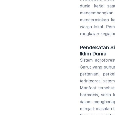
dunia kerja saa
mengembangkan b
mencerminkan kep
warga lokal. Pe
rangkaian kegiatan
Pendekatan Si
Iklim Dunia
Sistem agrofores
Garut yang subur
pertanian, perk
terintegrasi sist
Manfaat tersebu
harmonis, serta k
dalam menghadapi
menjadi masalah b