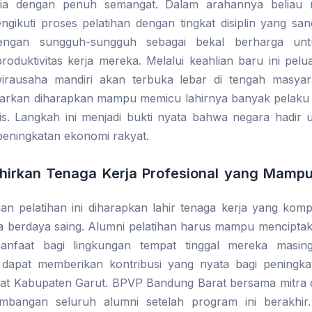
sia dengan penuh semangat. Dalam arahannya beliau 
gikuti proses pelatihan dengan tingkat disiplin yang sang
dengan sungguh-sungguh sebagai bekal berharga unt
roduktivitas kerja mereka. Melalui keahlian baru ini pel
irausaha mandiri akan terbuka lebar di tengah masyara
jarkan diharapkan mampu memicu lahirnya banyak pelaku
snis. Langkah ini menjadi bukti nyata bahwa negara hadir
 peningkatan ekonomi rakyat.
hirkan Tenaga Kerja Profesional yang Mampu
an pelatihan ini diharapkan lahir tenaga kerja yang komp
ga berdaya saing. Alumni pelatihan harus mampu mencipta
nfaat bagi lingkungan tempat tinggal mereka masin
dapat memberikan kontribusi yang nyata bagi peningka
at Kabupaten Garut. BPVP Bandung Barat bersama mitra 
bangan seluruh alumni setelah program ini berakhir.