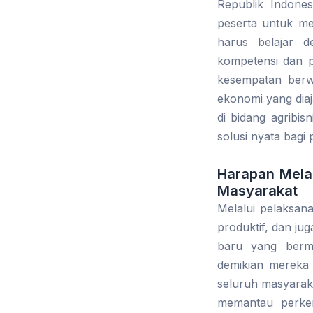
Republik Indone
peserta untuk men
harus belajar 
kompetensi dan p
kesempatan berw
ekonomi yang dia
di bidang agribi
solusi nyata bagi
Harapan Mela
Masyarakat
Melalui pelaksana
produktif, dan ju
baru yang berma
demikian mereka 
seluruh masyarak
memantau perkem