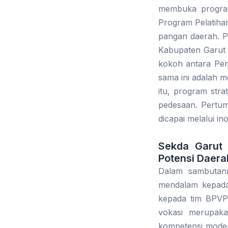
membuka program
Program Pelatiha
pangan daerah. P
Kabupaten Garut 
kokoh antara Pem
sama ini adalah m
itu, program str
pedesaan. Pertum
dicapai melalui inov
Sekda Garut 
Potensi Daera
Dalam sambutann
mendalam kepada
kepada tim BPVP 
vokasi merupaka
kompetensi moder