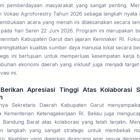
 pemberdayaan masyarakat yang sangat penting. Me
n Vokasi Agroforestry Tahun 2026 sebagai langkah nyata
embukaan acara yang meriah ini dilaksanakan secara la
pada hari Senin 22 Juni 2026. Program ini merupakan be
erintah Kabupaten Garut dan jajaran Kemnaker RI. Fokus
eningkatkan kualitas sumber daya manusia lokal secara ber
ategis ini bertujuan untuk memperluas kesempatan kerja b
buhan ekonomi daerah yang inklusif juga menjadi target
asi ini.
Berikan Apresiasi Tinggi Atas Kolaborasi S
h
ya Sekretaris Daerah Kabupaten Garut menyampaika
 Kementerian Ketenagakerjaan RI. Beliau juga mengucap
Bandung Barat atas kolaborasi yang telah terjalin. Men
n langkah yang sangat strategis untuk membekali m
n. Keahlian yang diajarkan dirancang agar sesuai denga