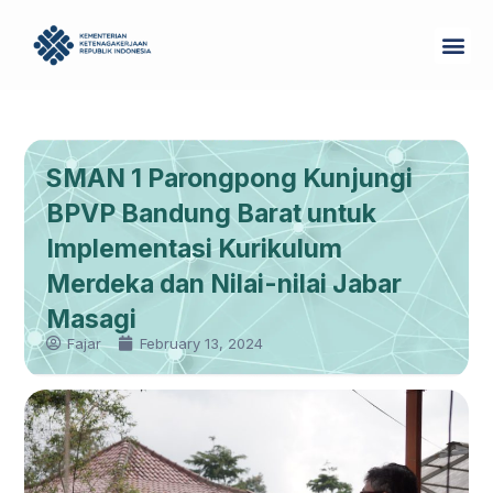
Skip
Me
to
Tentang Kam
content
SMAN 1 Parongpong Kunjungi
BPVP Bandung Barat untuk
Implementasi Kurikulum
Merdeka dan Nilai-nilai Jabar
Masagi
Fajar
February 13, 2024