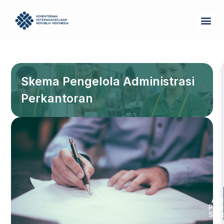
Skip
Me
to
Tentang Kam
content
Skema Pengelola Administrasi
Perkantoran
Ayo
Pela
Sek