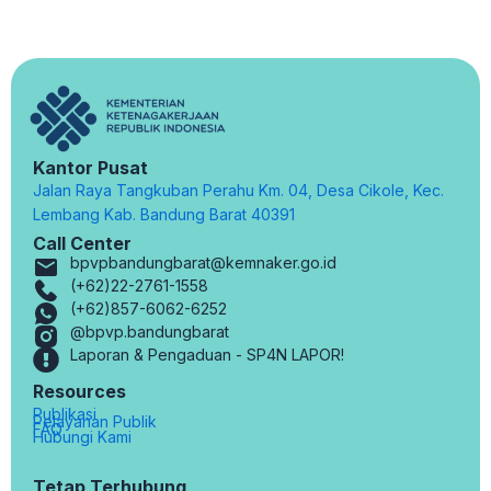
Kantor Pusat
Jalan Raya Tangkuban Perahu Km. 04, Desa Cikole, Kec.
Lembang Kab. Bandung Barat 40391
Call Center
bpvpbandungbarat@kemnaker.go.id
(+62)22-2761-1558
(+62)857-6062-6252
@bpvp.bandungbarat
Laporan & Pengaduan - SP4N LAPOR!
Resources
Publikasi
Pelayanan Publik
FAQ
Hubungi Kami
Tetap Terhubung