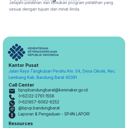
Jelajahi pelatihan dan temukan program pelatihan yang
sesuai dengan tujuan dan minat Anda.
Kantor Pusat
Jalan Raya Tangkuban Perahu Km. 04, Desa Cikole, Kec.
Lembang Kab. Bandung Barat 40391
Call Center
bpvpbandungbarat@kemnaker.go.id
(+62)22-2761-1558
(+62)857-6062-6252
@bpvp.bandungbarat
Laporan & Pengaduan - SP4N LAPOR!
Resources