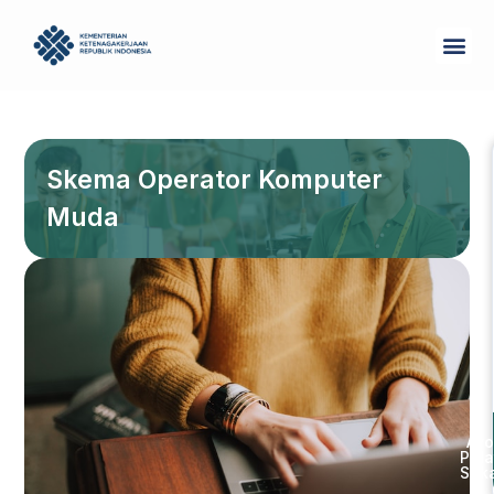
Skip
Me
to
Tentang Kam
content
Skema Operator Komputer
Muda
Ayo
Pela
Sek