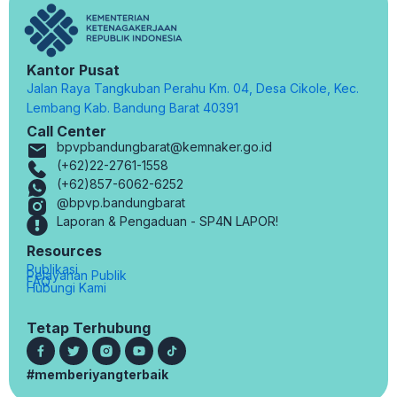
Kantor Pusat
Jalan Raya Tangkuban Perahu Km. 04, Desa Cikole, Kec.
Lembang Kab. Bandung Barat 40391
Call Center
bpvpbandungbarat@kemnaker.go.id
(+62)22-2761-1558
(+62)857-6062-6252
@bpvp.bandungbarat
Laporan & Pengaduan - SP4N LAPOR!
Resources
Publikasi
Pelayanan Publik
FAQ
Hubungi Kami
Tetap Terhubung
#memberiyangterbaik