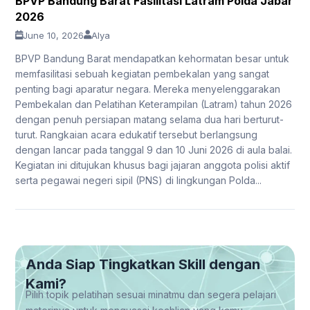
BPVP Bandung Barat Fasilitasi Latram Polda Jabar
2026
June 10, 2026
Alya
BPVP Bandung Barat mendapatkan kehormatan besar untuk
memfasilitasi sebuah kegiatan pembekalan yang sangat
penting bagi aparatur negara. Mereka menyelenggarakan
Pembekalan dan Pelatihan Keterampilan (Latram) tahun 2026
dengan penuh persiapan matang selama dua hari berturut-
turut. Rangkaian acara edukatif tersebut berlangsung
dengan lancar pada tanggal 9 dan 10 Juni 2026 di aula balai.
Kegiatan ini ditujukan khusus bagi jajaran anggota polisi aktif
serta pegawai negeri sipil (PNS) di lingkungan Polda...
Anda Siap Tingkatkan Skill dengan
Kami?
Pilih topik pelatihan sesuai minatmu dan segera pelajari