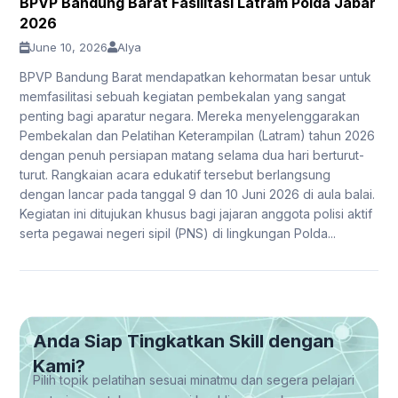
BPVP Bandung Barat Fasilitasi Latram Polda Jabar
2026
June 10, 2026
Alya
BPVP Bandung Barat mendapatkan kehormatan besar untuk
memfasilitasi sebuah kegiatan pembekalan yang sangat
penting bagi aparatur negara. Mereka menyelenggarakan
Pembekalan dan Pelatihan Keterampilan (Latram) tahun 2026
dengan penuh persiapan matang selama dua hari berturut-
turut. Rangkaian acara edukatif tersebut berlangsung
dengan lancar pada tanggal 9 dan 10 Juni 2026 di aula balai.
Kegiatan ini ditujukan khusus bagi jajaran anggota polisi aktif
serta pegawai negeri sipil (PNS) di lingkungan Polda...
Anda Siap Tingkatkan Skill dengan
Kami?
Pilih topik pelatihan sesuai minatmu dan segera pelajari