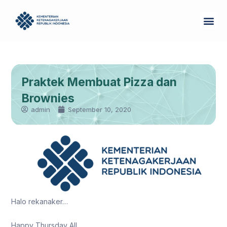
Skip
Me
to
Tentang Kam
content
Praktek Membuat Pizza dan
Brownies
admin
September 10, 2020
Halo rekanaker…
Happy Thursday All