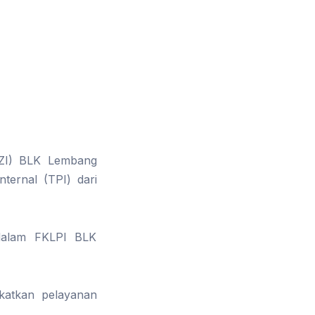
 (ZI) BLK Lembang
ternal (TPI) dari
 dalam FKLPI BLK
katkan pelayanan