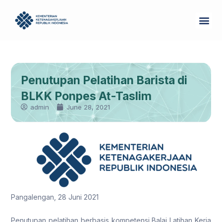
Skip
Me
to
Tentang Kam
content
Penutupan Pelatihan Barista di
BLKK Ponpes At-Taslim
admin
June 28, 2021
Pangalengan, 28 Juni 2021
Penutupan pelatihan berbasis kompetensi Balai Latihan Kerja