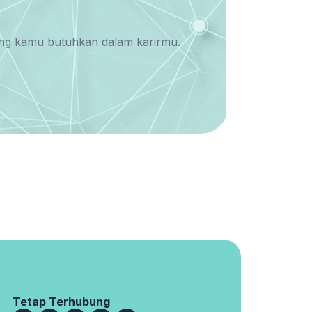
yang kamu butuhkan dalam karirmu.
Tetap Terhubung