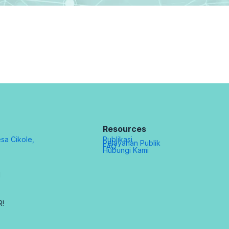
Resources
sa Cikole,
Publikasi
Pelayanan Publik
FAQ
Hubungi Kami
d
R!