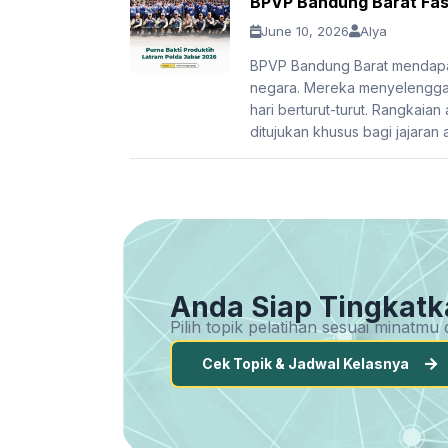
BPVP Bandung Barat Fasi
June 10, 2026
Alya
BPVP Bandung Barat mendapat
negara. Mereka menyelenggar
hari berturut-turut. Rangkaian
ditujukan khusus bagi jajaran 
Anda Siap Tingkatk
Pilih topik pelatihan sesuai minatm
Cek Topik & Jadwal Kelasnya