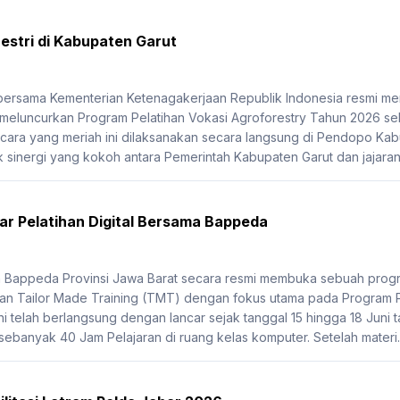
estri di Kabupaten Garut
 bersama Kementerian Ketenagakerjaan Republik Indonesia resmi
 meluncurkan Program Pelatihan Vokasi Agroforestry Tahun 2026 se
ra yang meriah ini dilaksanakan secara langsung di Pendopo Kabu
 sinergi yang kokoh antara Pemerintah Kabupaten Garut dan jajaran 
r Pelatihan Digital Bersama Bappeda
Bappeda Provinsi Jawa Barat secara resmi membuka sebuah program
n Tailor Made Training (TMT) dengan fokus utama pada Program Pe
i telah berlangsung dengan lancar sejak tanggal 15 hingga 18 Juni ta
 sebanyak 40 Jam Pelajaran di ruang kelas komputer. Setelah materi..