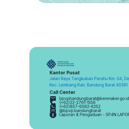
Kantor Pusat
Jalan Raya Tangkuban Perahu Km. 04, De
Kec. Lembang Kab. Bandung Barat 40391
Call Center
bpvpbandungbarat@kemnaker.go.i
(+62)22-2761-1558
(+62)857-6062-6252
@bpvp.bandungbarat
Laporan & Pengaduan - SP4N LAPO