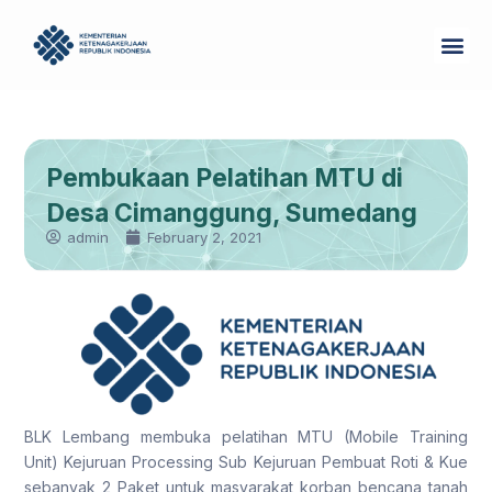
Skip
Me
to
Tentang Kam
content
Pembukaan Pelatihan MTU di
Desa Cimanggung, Sumedang
admin
February 2, 2021
BLK Lembang membuka pelatihan MTU (Mobile Training
Unit) Kejuruan Processing Sub Kejuruan Pembuat Roti & Kue
sebanyak 2 Paket untuk masyarakat korban bencana tanah