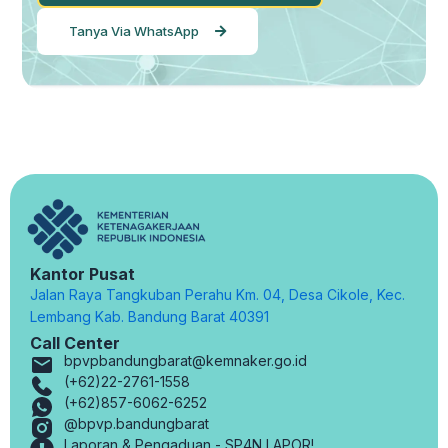
Tanya Via WhatsApp
Kantor Pusat
Jalan Raya Tangkuban Perahu Km. 04, Desa Cikole, Kec.
Lembang Kab. Bandung Barat 40391
Call Center
bpvpbandungbarat@kemnaker.go.id
(+62)22-2761-1558
(+62)857-6062-6252
@bpvp.bandungbarat
Laporan & Pengaduan - SP4N LAPOR!