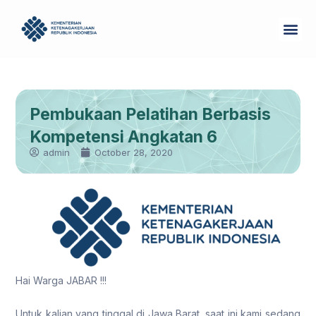
Skip
Me
to
Tentang Kam
content
Pembukaan Pelatihan Berbasis
Kompetensi Angkatan 6
admin
October 28, 2020
Hai Warga JABAR !!!
Untuk kalian yang tinggal di Jawa Barat, saat ini kami sedang