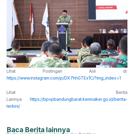
Lihat Postingan Asli di:
https://www.instagram.com/p/DX7hhGTEx1C/?img_index=1
Lihat Berita
Lainnya:
https://bpvpbandungbarat.kemnaker.go.id/berita-
terkini/
Baca Berita lainnya