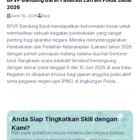
BPVP Bandung Barat Fasilitasi Latram Polda Jabar
2026
June 10, 2026
Alya
BPVP Bandung Barat mendapatkan kehormatan besar untuk
memfasilitasi sebuah kegiatan pembekalan yang sangat
penting bagi aparatur negara. Mereka menyelenggarakan
Pembekalan dan Pelatihan Keterampilan (Latram) tahun 2026
dengan penuh persiapan matang selama dua hari berturut-
turut. Rangkaian acara edukatif tersebut berlangsung
dengan lancar pada tanggal 9 dan 10 Juni 2026 di aula balai.
Kegiatan ini ditujukan khusus bagi jajaran anggota polisi aktif
serta pegawai negeri sipil (PNS) di lingkungan Polda...
Anda Siap Tingkatkan Skill dengan
Kami?
Pilih topik pelatihan sesuai minatmu dan segera pelajari
materinya untuk menguasai keahlian yang kamu