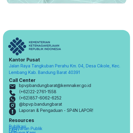
Kantor Pusat
Jalan Raya Tangkuban Perahu Km. 04, Desa Cikole, Kec.
Lembang Kab. Bandung Barat 40391
Call Center
bpvpbandungbarat@kemnaker.go.id
(+62)22-2761-1558
(+62)857-6062-6252
@bpvp.bandungbarat
Laporan & Pengaduan - SP4N LAPOR!
Resources
Publikasi
Pelayanan Publik
FAQ
Hubungi Kami