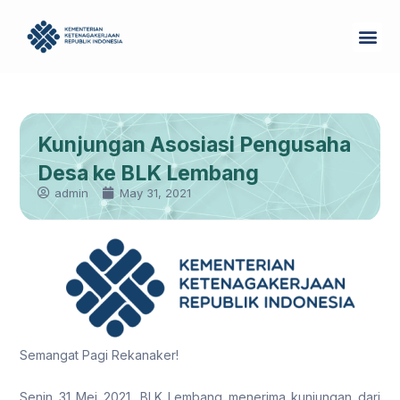
Skip
Me
to
Tentang Kam
content
Kunjungan Asosiasi Pengusaha
Desa ke BLK Lembang
admin
May 31, 2021
Semangat Pagi Rekanaker!
Senin 31 Mei 2021, BLK Lembang menerima kunjungan dari