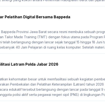
r Pelatihan Digital Bersama Bappeda
Bappeda Provinsi Jawa Barat secara resmi membuka sebuah program
n Tailor Made Training (TMT) dengan fokus utama pada Program Pe
i telah berlangsung dengan lancar sejak tanggal 15 hingga 18 Juni ta
 sebanyak 40 Jam Pelajaran di ruang kelas komputer. Setelah materi..
litasi Latram Polda Jabar 2026
kan kehormatan besar untuk memfasilitasi sebuah kegiatan pembek
akan Pembekalan dan Pelatihan Keterampilan (Latram) tahun 2026
 acara edukatif tersebut berlangsung dengan lancar pada tanggal 9 da
anggota polisi aktif serta pegawai negeri sipil (PNS) di lingkungan Po