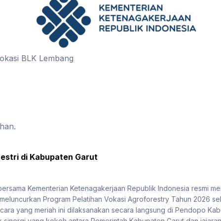
 lokasi BLK Lembang
ihan.
estri di Kabupaten Garut
 bersama Kementerian Ketenagakerjaan Republik Indonesia resmi
 meluncurkan Program Pelatihan Vokasi Agroforestry Tahun 2026 se
ra yang meriah ini dilaksanakan secara langsung di Pendopo Kabu
 sinergi yang kokoh antara Pemerintah Kabupaten Garut dan jajaran 