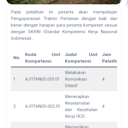
Sek
Pada pelatihan ini peserta akan mempelajari
Pengoperasian Traktor Pertanian dengan baik dan
benar dengan harapan para peserta kompeten sesuai
dengan SKKNI (Standar Kompetensi Kerja Nasional
Indonesia).
Kode Unit
Judul Unit
Jam
No.
Kompetensi
Kompetensi
Pelatihan
Melakukan
1
A.01TAN00.001.01
Komunikasi
4
Efektif
Menerapkan
Keselamatan
2
A.01TAN00.002.01
4
dan Kesehatan
Kerja (K3)
Memastikan