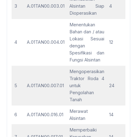
3
A.01TAN00.003.01
Alsintan Siap
4
Dioperasikan
Menentukan
Bahan dan / atau
Lokasi Sesuai
4
A.01TAN00.004.01
12
dengan
Spesifikasi dan
Fungsi Alsintan
Mengoperasikan
Traktor Roda 4
5
A.01TAN00.007.01
untuk
24
Pengolahan
Tanah
Merawat
6
A.01TAN00.016.01
14
Alsintan
Memperbaiki
7
A.01TAN00.017.01
Kerusakan
14