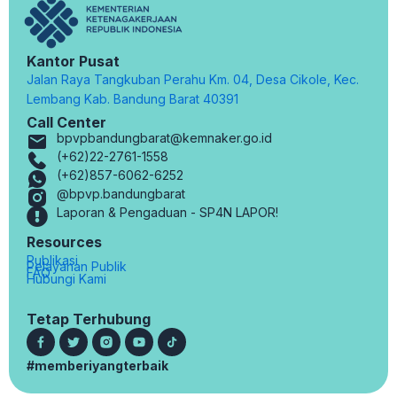
Kantor Pusat
Jalan Raya Tangkuban Perahu Km. 04, Desa Cikole, Kec.
Lembang Kab. Bandung Barat 40391
Call Center
bpvpbandungbarat@kemnaker.go.id
(+62)22-2761-1558
(+62)857-6062-6252
@bpvp.bandungbarat
Laporan & Pengaduan - SP4N LAPOR!
Resources
Publikasi
Pelayanan Publik
FAQ
Hubungi Kami
Tetap Terhubung
#memberiyangterbaik