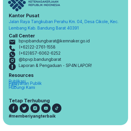
Kantor Pusat
Jalan Raya Tangkuban Perahu Km. 04, Desa Cikole, Kec.
Lembang Kab. Bandung Barat 40391
Call Center
bpvpbandungbarat@kemnaker.go.id
(+62)22-2761-1558
(+62)857-6062-6252
@bpvp.bandungbarat
Laporan & Pengaduan - SP4N LAPOR!
Resources
Publikasi
Pelayanan Publik
FAQ
Hubungi Kami
Tetap Terhubung
#memberiyangterbaik