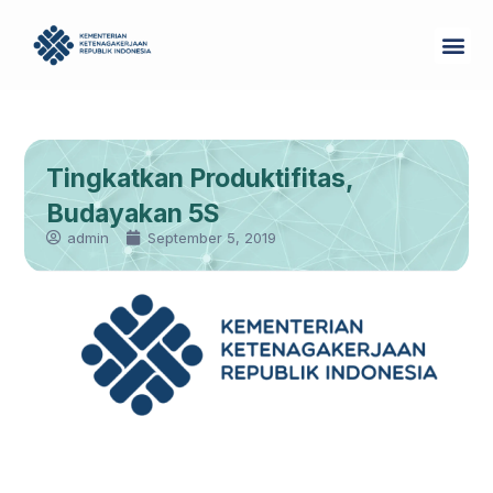
Skip
Me
to
Tentang Kam
content
Tingkatkan Produktifitas,
Budayakan 5S
admin
September 5, 2019