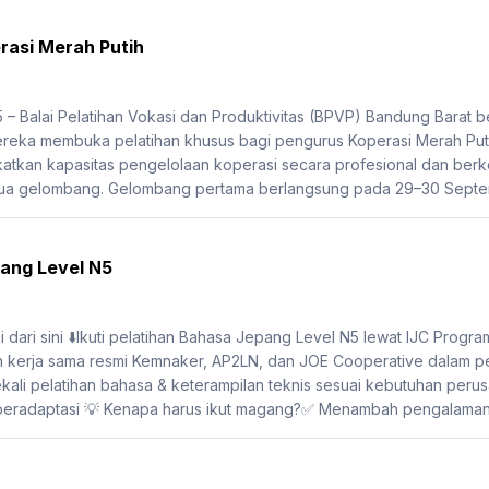
rasi Merah Putih
– Balai Pelatihan Vokasi dan Produktivitas (BPVP) Bandung Barat 
reka membuka pelatihan khusus bagi pengurus Koperasi Merah Putih
atkan kapasitas pengelolaan koperasi secara profesional dan berkela
dua gelombang. Gelombang pertama berlangsung pada 29–30 Septem
ang Level N5
𝐚𝐧𝐠?Mulai dari sini ⬇️Ikuti pelatihan Bahasa Jepang Level N5 lewat IJC 
 kerja sama resmi Kemnaker, AP2LN, dan JOE Cooperative dalam pe
kali pelatihan bahasa & keterampilan teknis sesuai kebutuhan perus
 beradaptasi 💡 Kenapa harus ikut magang?✅ Menambah pengalaman k