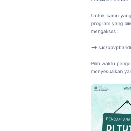
Untuk kamu yang 
program yang diik
mengakses :
—> s.id/bpvpband
Pilih waktu peng
menyesuaikan yang