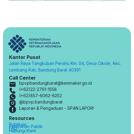
Kantor Pusat
Jalan Raya Tangkuban Perahu Km. 04, Desa Cikole, Kec.
Lembang Kab. Bandung Barat 40391
Call Center
bpvpbandungbarat@kemnaker.go.id
(+62)22-2761-1558
(+62)857-6062-6252
@bpvp.bandungbarat
Laporan & Pengaduan - SP4N LAPOR!
Resources
Publikasi
Pelayanan Publik
FAQ
Hubungi Kami