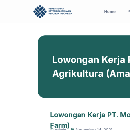
Skip
to
Home
P
content
Lowongan Kerja
Agrikultura (Am
Lowongan Kerja PT. Mo
Farm)
admin
November 14, 2021