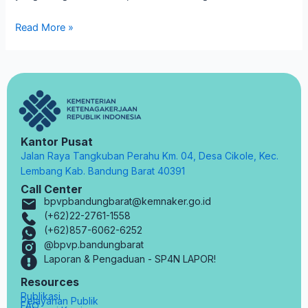
Read More »
Kantor Pusat
Jalan Raya Tangkuban Perahu Km. 04, Desa Cikole, Kec.
Lembang Kab. Bandung Barat 40391
Call Center
bpvpbandungbarat@kemnaker.go.id
(+62)22-2761-1558
(+62)857-6062-6252
@bpvp.bandungbarat
Laporan & Pengaduan - SP4N LAPOR!
Resources
Publikasi
Pelayanan Publik
FAQ